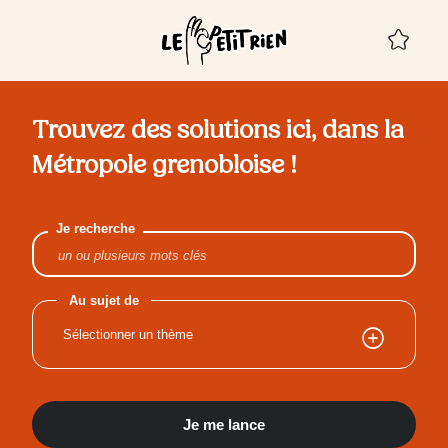
Panneau de gestion des cookies
Mes 
Aucu
Trouvez des solutions ici, dans la
Métropole grenobloise !
Je recherche
Au sujet de
Sélectionner un thème
Je me lance