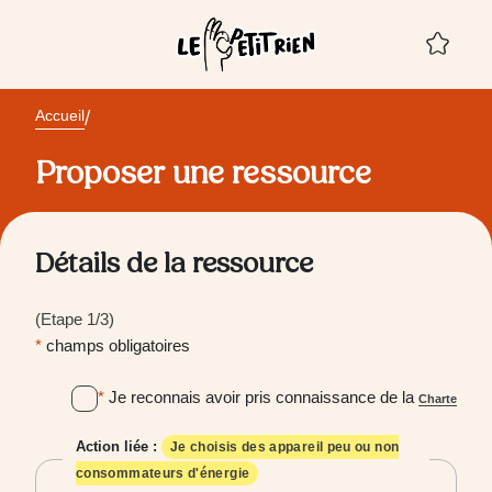
Panneau de gestion des cookies
Mes 
Aucu
Accueil
Proposer une ressource
Détails de la ressource
(Etape 1/3)
*
champs obligatoires
*
Je reconnais avoir pris connaissance de la
Charte
Action liée :
Je choisis des appareil peu ou non
consommateurs d'énergie