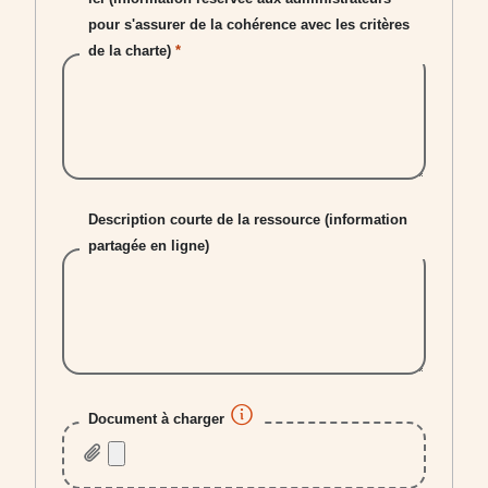
Production et/ou approvisionnement local
pour s'assurer de la cohérence avec les critères
de la charte)
*
Mobilités alternatives à la voiture individuelle
Lutte contre les inégalités socio-environnementales :
Protection de la biodiversité
Économie circulaire (réduction des déchets à la sourc
Alimentation ou agriculture biologique
Description courte de la ressource (information
partagée en ligne)
Préservation et amélioration de la qualité de l'air
Promotion de la sobriété environnementale
Réduction de l'empreinte carbone
Document à charger